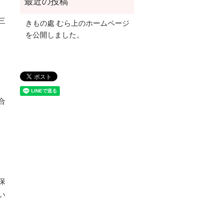
三
きもの處 むら上のホームページ
を公開しました。
合
保
い