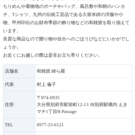
ちりめんや着物地のポーチやバッグ、風呂敷や和柄のハンカ
チ、Tシャツ、九州の伝統工芸品である久留米絣の洋服や小
物、甲州印伝のお財布季節の飾り物などの和雑貨を取り揃えて
います。
良質な商品なので贈り物や自分へのごほうびなどにいかがでし
ょうか。
お近くにお越しの際は是非お立ち寄りください。
店舗名
和雑貨 綺ら羅
代表
村上 倫子
〒874-0935
住所
大分県別府市駅前町12-13 JR別府駅構内 えき
マチ1丁目B-Passage
TEL
0977-23-6121